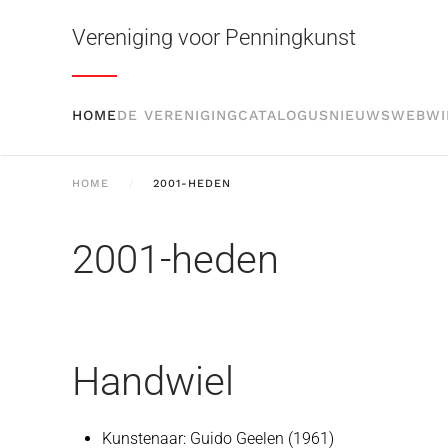
Vereniging voor Penningkunst
Skip to main content
HOME
DE VERENIGING
CATALOGUS
NIEUWS
WEBWI
HOME
2001-HEDEN
2001-heden
Handwiel
Kunstenaar:
Guido Geelen (1961)