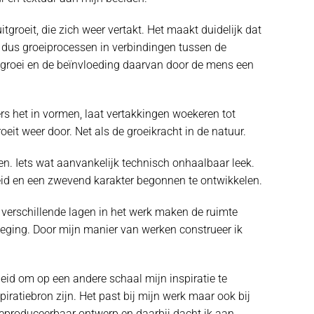
tgroeit, die zich weer vertakt. Het maakt duidelijk dat
l dus groeiprocessen in verbindingen tussen de
e groei en de beïnvloeding daarvan door de mens een
ers het in vormen, laat vertakkingen woekeren tot
oeit weer door. Net als de groeikracht in de natuur.
n. Iets wat aanvankelijk technisch onhaalbaar leek.
eid en een zwevend karakter begonnen te ontwikkelen.
 verschillende lagen in het werk maken de ruimte
eweging. Door mijn manier van werken construeer ik
heid om op een andere schaal mijn inspiratie te
iratiebron zijn. Het past bij mijn werk maar ook bij
 reproduceerbaar ontwerp en daarbij dacht ik aan