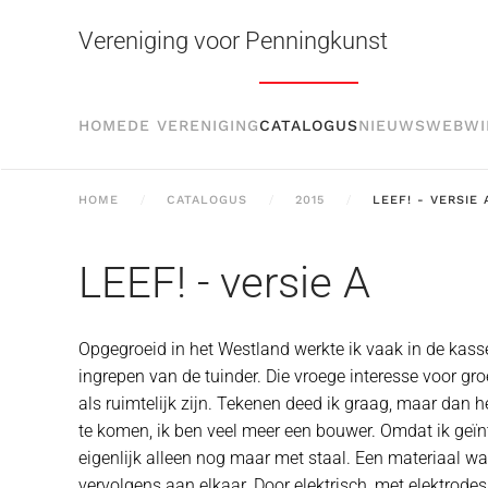
Vereniging voor Penningkunst
Skip to main content
HOME
DE VERENIGING
CATALOGUS
NIEUWS
WEBWI
HOME
CATALOGUS
2015
LEEF! - VERSIE 
LEEF! - versie A
Opgegroeid in het Westland werkte ik vaak in de kass
ingrepen van de tuinder. Die vroege interesse voor gr
als ruimtelijk zijn. Tekenen deed ik graag, maar dan 
te komen, ik ben veel meer een bouwer. Omdat ik geïn
eigenlijk alleen nog maar met staal. Een materiaal waa
vervolgens aan elkaar. Door elektrisch, met elektrodes