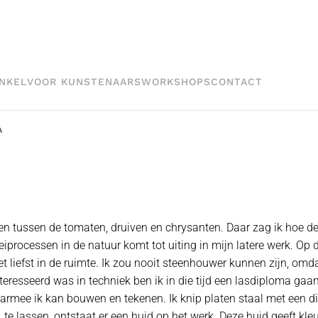
NKEL
VOOR KUNSTENAARS
WORKSHOPS
CONTACT
A
en tussen de tomaten, druiven en chrysanten. Daar zag ik hoe de
oeiprocessen in de natuur komt tot uiting in mijn latere werk. Op
het liefst in de ruimte. Ik zou nooit steenhouwer kunnen zijn, o
teresseerd was in techniek ben ik in die tijd een lasdiploma ga
rmee ik kan bouwen en tekenen. Ik knip platen staal met een dikt
, te lassen, ontstaat er een huid op het werk. Deze huid geeft kle