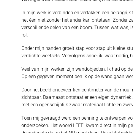
In mijn werk is verbinden en vertakken een belangrijk 
het één niet zonder het ander kan ontstaan. Zonder z
verschillende delen van een boom. Tussen wat was, i
rol.
Onder mijn handen groeit stap voor stap uit kleine st
verdichte weefsels. Vervolgens snoei ik, waar nodig, he
Veel van mijn werken zijn wandobjecten. Ik had op de
Op een gegeven moment ben ik op de wand gaan werken
Door het beeld ongeveer tien centimeter van de muur n
zichtbaar. Daarnaast ontstaat er een eigen dynamiek a
met een ogenschijnlijk zwaar materiaal lichte en zwe
Toen mij gevraagd werd een penning te ontwerpen voeld
onderzoeken. Het woord LEEF! kwam direct in mijn gedac
de gedachte dat je het NU moet doen. Deze titel wilde