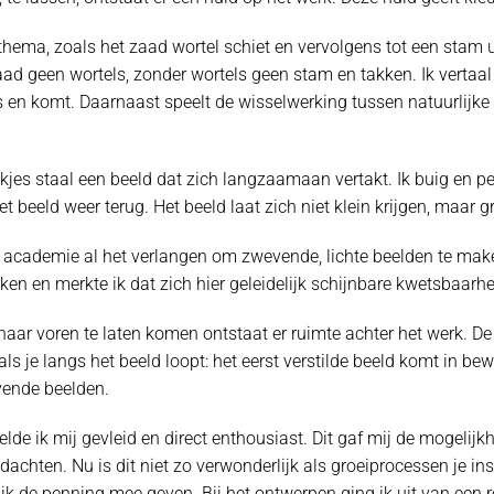
thema, zoals het zaad wortel schiet en vervolgens tot een stam ui
aad geen wortels, zonder wortels geen stam en takken. Ik vertaa
s en komt. Daarnaast speelt de wisselwerking tussen natuurlijk
ukjes staal een beeld dat zich langzaamaan vertakt. Ik buig en p
t beeld weer terug. Het beeld laat zich niet klein krijgen, maar gr
 academie al het verlangen om zwevende, lichte beelden te make
 en merkte ik dat zich hier geleidelijk schijnbare kwetsbaarh
aar voren te laten komen ontstaat er ruimte achter het werk. De
ls je langs het beeld loopt: het eerst verstilde beeld komt in b
vende beelden.
e ik mij gevleid en direct enthousiast. Dit gaf mij de mogelijk
hten. Nu is dit niet zo verwonderlijk als groeiprocessen je insp
 ik de penning mee geven. Bij het ontwerpen ging ik uit van een