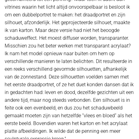
vitrines waarin het licht altijd onvoorspelbaar is besloot ik
om een dubbelportret te maken: het draadportret en zijn
silhouet, afzonderlijk. Het geprojecteerde silhouet, maakte
ik van karton. Maar deze versie had niet het beoogde
schaduweffect. Het moest diffuser worden, transparanter.
Misschien zou het beter werken met transparant acrylaat?
Ik nam het model opnieuw naar buiten om hem op
verschillende manieren te laten belichten. Dit resulteerde in
een reeks verschillend gevormde silhouetten, afhankelijk
van de zonnestand. Deze silhouetten voelden samen met
het eerste draadportret, of ze het duet konden dansen dat ik
in gedachten had: leven en dood, dezelfde gezichten uit een
andere tijd, maar nog steeds verbonden. Een silhouet is in
feite ook een evenbeeld, en dus zou het schaduwbeeld
gemaakt moeten zijn van hetzelfde “vlees en bloed” als het
eerste beeld. Bovendien waren het karton en het acrylaat
platte afbeeldingen. Ik wilde dat de penning een meer
sculpturale expressie kreeg."