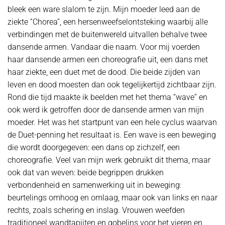
bleek een ware slalom te zijn. Mijn moeder leed aan de
ziekte “Chorea”, een hersenweefselontsteking waarbij alle
verbindingen met de buitenwereld uitvallen behalve twee
dansende armen. Vandaar die naam. Voor mij voerden
haar dansende armen een choreografie uit, een dans met
haar ziekte, een duet met de dood. Die beide zijden van
leven en dood moesten dan ook tegelijkertijd zichtbaar zijn.
Rond die tijd maakte ik beelden met het thema “wave” en
ook werd ik getroffen door de dansende armen van mijn
moeder. Het was het startpunt van een hele cyclus waarvan
de Duet-penning het resultaat is. Een wave is een beweging
die wordt doorgegeven: een dans op zichzelf, een
choreografie. Veel van mijn werk gebruikt dit thema, maar
ook dat van weven: beide begrippen drukken
verbondenheid en samenwerking uit in beweging:
beurtelings omhoog en omlaag, maar ook van links en naar
rechts, zoals schering en inslag. Vrouwen weefden
traditioneel wandtapijten en gobelins voor het vieren en