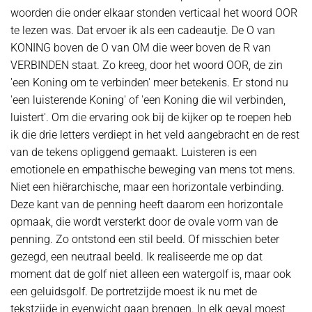
woorden die onder elkaar stonden verticaal het woord OOR
te lezen was. Dat ervoer ik als een cadeautje. De O van
KONING boven de O van OM die weer boven de R van
VERBINDEN staat. Zo kreeg, door het woord OOR, de zin
'een Koning om te verbinden' meer betekenis. Er stond nu
'een luisterende Koning' of 'een Koning die wil verbinden,
luistert'. Om die ervaring ook bij de kijker op te roepen heb
ik die drie letters verdiept in het veld aangebracht en de rest
van de tekens opliggend gemaakt. Luisteren is een
emotionele en empathische beweging van mens tot mens.
Niet een hiërarchische, maar een horizontale verbinding.
Deze kant van de penning heeft daarom een horizontale
opmaak, die wordt versterkt door de ovale vorm van de
penning. Zo ontstond een stil beeld. Of misschien beter
gezegd, een neutraal beeld. Ik realiseerde me op dat
moment dat de golf niet alleen een watergolf is, maar ook
een geluidsgolf. De portretzijde moest ik nu met de
tekstzijde in evenwicht gaan brengen. In elk geval moest