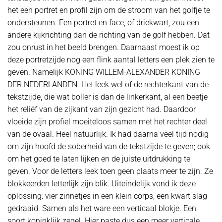
het een portret en profil zijn om de stroom van het golfje te
ondersteunen. Een portret en face, of driekwart, zou een
andere kijkrichting dan de richting van de golf hebben. Dat
zou onrust in het beeld brengen. Daarnaast moest ik op
deze portretzijde nog een flink aantal letters een plek zien te
geven. Namelijk KONING WILLEM-ALEXANDER KONING
DER NEDERLANDEN. Het leek wel of de rechterkant van de
tekstzijde, die wat boller is dan de linkerkant, al een beetje
het reliëf van de zijkant van zijn gezicht had. Daardoor
vloeide zijn profiel moeiteloos samen met het rechter deel
van de ovaal. Heel natuurlijk. Ik had daarna veel tijd nodig
om zijn hoofd de soberheid van de tekstzijde te geven; ook
om het goed te laten lijken en de juiste uitdrukking te
geven. Voor de letters leek toen geen plaats meer te zijn. Ze
blokkeerden letterlijk zijn blik. Uiteindelijk vond ik deze
oplossing: vier zinnetjes in een klein corps, een kwart slag
gedraaid. Samen als het ware een verticaal blokje. Een
soort koninklijk zegel. Hier paste dus een meer verticale