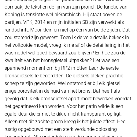
opmaak, de tekst en de lijn van zijn profiel. De functie van
Koning is tenslotte wel hiërarchisch. Hij staat boven de
partijen. VPK, 2014 en mijn initialen SB zijn verwerkt als
randschrift. Mooi klein en niet op één van beide zijden. Dat
zou storend zijn geweest. Toen ik de vele details bekeek in
het voltooide model, vroeg ik me af of de detaillering in het
wasmodel wel goed bewaard zou blijven? En hoe zou de
kwaliteit van het bronsgietsel uitpakken? Het was een
spannend moment om bij RP2 in Etten-Leur de eerste
bronsgietsels te beoordelen. De gietsels bleken prachtig
scherp te zijn geworden. Wel ontstond er bij elk gietsel
enige porositeit in de huid van het brons. Dat heeft als
gevolg dat ik elk bronsgietsel apart moet bewerken voordat
het gepatineerd kan worden. Voor het patin wilde ik een
egale kleur die er niet te dik en licht transparant op ligt.
Alleen met dit zachte groen kreeg ik het juiste effect. Heel
rustig opgebouwd met een sterk verdunde oplossing
kopernitraat. Alle onderdelen van de penning blijven op