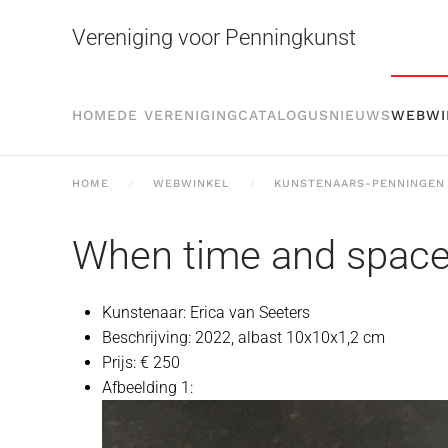
Vereniging voor Penningkunst
Skip to main content
HOME
DE VERENIGING
CATALOGUS
NIEUWS
WEBWI
HOME
WEBWINKEL
KUNSTENAARS-PENNINGEN
When time and space
Kunstenaar:
Erica van Seeters
Beschrijving:
2022, albast 10x10x1,2 cm
Prijs:
€ 250
Afbeelding 1: