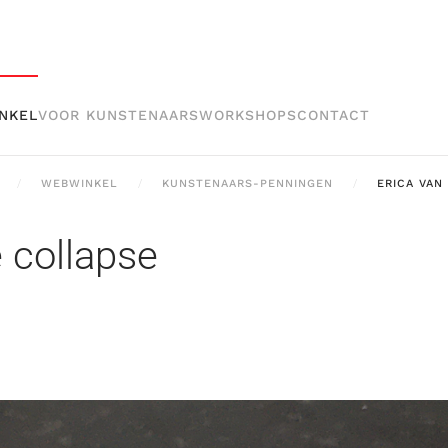
NKEL
VOOR KUNSTENAARS
WORKSHOPS
CONTACT
WEBWINKEL
KUNSTENAARS-PENNINGEN
ERICA VAN
 collapse