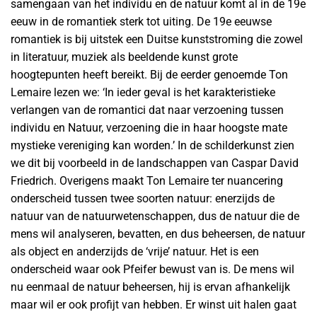
samengaan van het individu en de natuur komt al in de 19e
eeuw in de romantiek sterk tot uiting. De 19e eeuwse
romantiek is bij uitstek een Duitse kunststroming die zowel
in literatuur, muziek als beeldende kunst grote
hoogtepunten heeft bereikt. Bij de eerder genoemde Ton
Lemaire lezen we: ‘In ieder geval is het karakteristieke
verlangen van de romantici dat naar verzoening tussen
individu en Natuur, verzoening die in haar hoogste mate
mystieke vereniging kan worden.’ In de schilderkunst zien
we dit bij voorbeeld in de landschappen van Caspar David
Friedrich. Overigens maakt Ton Lemaire ter nuancering
onderscheid tussen twee soorten natuur: enerzijds de
natuur van de natuurwetenschappen, dus de natuur die de
mens wil analyseren, bevatten, en dus beheersen, de natuur
als object en anderzijds de ‘vrije’ natuur. Het is een
onderscheid waar ook Pfeifer bewust van is. De mens wil
nu eenmaal de natuur beheersen, hij is ervan afhankelijk
maar wil er ook profijt van hebben. Er winst uit halen gaat