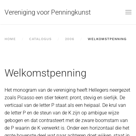
Vereniging voor Penningkunst
Skip to main content
HOME
CATALOGUS
2006
WELKOMSTPENNING
Welkomstpenning
Het monogram van de vereniging heeft Hellegers neergezet
zoals Picasso een stier tekent: pront, stevig en sierlijk. De
verticaal van de letter P staat als een heipaal. De krul van
de letter P en de steun van de K zijn op ambigue wijze
gebogen en dat contrasteert met de zware boomstam van
de P waarin de K verwerkt is. Onder een horizontaal die het
grote bovenste deel wat naar achteren doet wijken, staat in