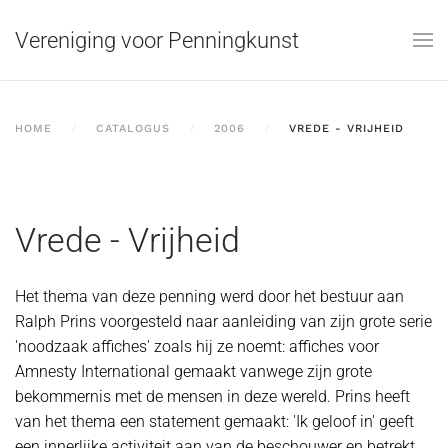
Vereniging voor Penningkunst
Skip to main content
HOME
CATALOGUS
2006
VREDE - VRIJHEID
Vrede - Vrijheid
Het thema van deze penning werd door het bestuur aan
Ralph Prins voorgesteld naar aanleiding van zijn grote serie
'noodzaak affiches' zoals hij ze noemt: affiches voor
Amnesty International gemaakt vanwege zijn grote
bekommernis met de mensen in deze wereld. Prins heeft
van het thema een statement gemaakt: 'Ik geloof in' geeft
een innerlijke activiteit aan van de beschouwer en betrekt