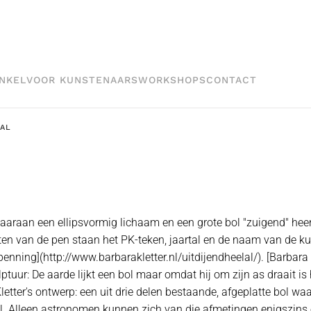
NKEL
VOOR KUNSTENAARS
WORKSHOPS
CONTACT
LAL
 - waaraan een ellipsvormig lichaam en een grote bol "zuigend" h
anten van de pen staan het PK-teken, jaartal en de naam van de 
nning](http://www.barbarakletter.nl/uitdijendheelal/). [Barbara K
ur: De aarde lijkt een bol maar omdat hij om zijn as draait is 
tter's ontwerp: een uit drie delen bestaande, afgeplatte bol waa
al. Alleen astronomen kunnen zich van die afmetingen enigszins 