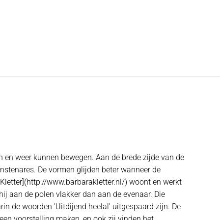
een en weer kunnen bewegen. Aan de brede zijde van de
kunstenares. De vormen glijden beter wanneer de
letter](http://www.barbarakletter.nl/) woont en werkt
hij aan de polen vlakker dan aan de evenaar. Die
rin de woorden 'Uitdijend heelal' uitgespaard zijn. De
een voorstelling maken, en ook zij vinden het