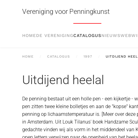
Vereniging voor Penningkunst
Skip to main content
HOME
DE VERENIGING
CATALOGUS
NIEUWS
WEBWI
HOME
CATALOGUS
1997
UITDIJEND HEE
Uitdijend heelal
De penning bestaat uit een holle pen - een kijkertje
pen zitten twee kleine bolletjes en aan de "kopse" k
penning op lichaamstemperatuur is. [Meer over deze pe
in Amsterdam. Uit Louk Tilanus' boek Handzame Sculptu
gedachte vinden wij als vorm in het middendeel van Kle
open letters verwijzen naar de openheid van het heel