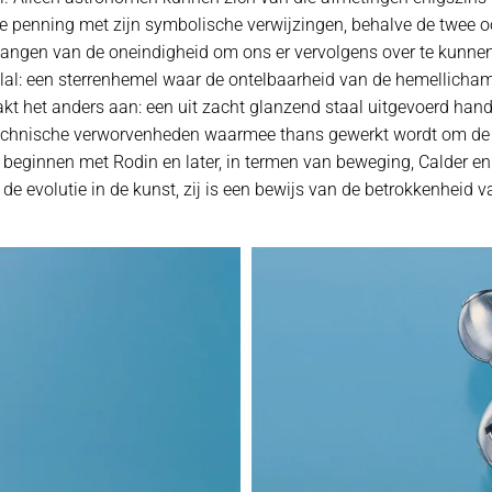
 penning met zijn symbolische verwijzingen, behalve de twee oo
angen van de oneindigheid om ons er vervolgens over te kunnen
eelal: een sterrenhemel waar de ontelbaarheid van de hemellicham
akt het anders aan: een uit zacht glanzend staal uitgevoerd ha
 technische verworvenheden waarmee thans gewerkt wordt om de ru
eginnen met Rodin en later, in termen van beweging, Calder en 
e evolutie in de kunst, zij is een bewijs van de betrokkenheid v