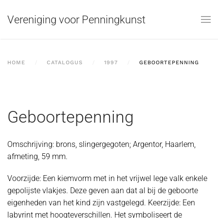
Vereniging voor Penningkunst
Skip to main content
HOME
CATALOGUS
1997
GEBOORTEPENNING
Geboortepenning
Omschrijving: brons, slingergegoten; Argentor, Haarlem,
afmeting, 59 mm.
Voorzijde: Een kiemvorm met in het vrijwel lege valk enkele
gepolijste vlakjes. Deze geven aan dat al bij de geboorte
eigenheden van het kind zijn vastgelegd. Keerzijde: Een
labyrint met hoogteverschillen. Het symboliseert de