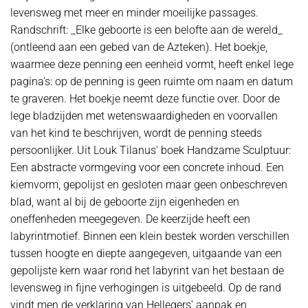
levensweg met meer en minder moeilijke passages.
Randschrift: _Elke geboorte is een belofte aan de wereld_
(ontleend aan een gebed van de Azteken). Het boekje,
waarmee deze penning een eenheid vormt, heeft enkel lege
pagina's: op de penning is geen ruimte om naam en datum
te graveren. Het boekje neemt deze functie over. Door de
lege bladzijden met wetenswaardigheden en voorvallen
van het kind te beschrijven, wordt de penning steeds
persoonlijker. Uit Louk Tilanus' boek Handzame Sculptuur:
Een abstracte vormgeving voor een concrete inhoud. Een
kiemvorm, gepolijst en gesloten maar geen onbeschreven
blad, want al bij de geboorte zijn eigenheden en
oneffenheden meegegeven. De keerzijde heeft een
labyrintmotief. Binnen een klein bestek worden verschillen
tussen hoogte en diepte aangegeven, uitgaande van een
gepolijste kern waar rond het labyrint van het bestaan de
levensweg in fijne verhogingen is uitgebeeld. Op de rand
vindt men de verklaring van Hellegers' aanpak en