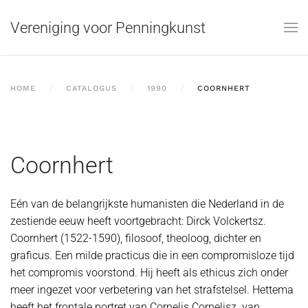
Vereniging voor Penningkunst
Skip to main content
HOME
CATALOGUS
1990
COORNHERT
Coornhert
Eén van de belangrijkste humanisten die Nederland in de
zestiende eeuw heeft voortgebracht: Dirck Volckertsz.
Coornhert (1522-1590), filosoof, theoloog, dichter en
graficus. Een milde practicus die in een compromisloze tijd
het compromis voorstond. Hij heeft als ethicus zich onder
meer ingezet voor verbetering van het strafstelsel. Hettema
heeft het frontale portret van Cornelis Cornelisz. van