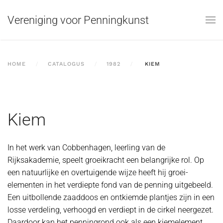
Vereniging voor Penningkunst
Skip to main content
HOME
CATALOGUS
1982
KIEM
Kiem
In het werk van Cobbenhagen, leerling van de
Rijksakademie, speelt groeikracht een belangrijke rol. Op
een natuurlijke en overtuigende wijze heeft hij groei-
elementen in het verdiepte fond van de penning uitgebeeld.
Een uitbollende zaaddoos en ontkiemde plantjes zijn in een
losse verdeling, verhoogd en verdiept in de cirkel neergezet.
Daardoor kan het penningrond ook als een kiemelement