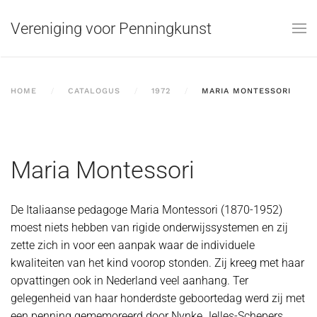
Vereniging voor Penningkunst
Skip to main content
HOME
CATALOGUS
1972
MARIA MONTESSORI
Maria Montessori
De Italiaanse pedagoge Maria Montessori (1870-1952)
moest niets hebben van rigide onderwijssystemen en zij
zette zich in voor een aanpak waar de individuele
kwaliteiten van het kind voorop stonden. Zij kreeg met haar
opvattingen ook in Nederland veel aanhang. Ter
gelegenheid van haar honderdste geboortedag werd zij met
een penning gememoreerd door Nynke Jelles-Schepers,