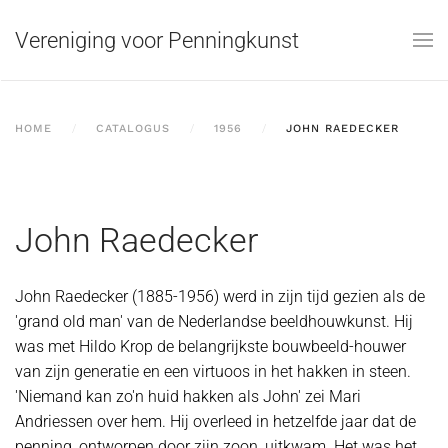
Vereniging voor Penningkunst
Skip to main content
HOME
CATALOGUS
1956
JOHN RAEDECKER
John Raedecker
John Raedecker (1885-1956) werd in zijn tijd gezien als de
'grand old man' van de Nederlandse beeldhouwkunst. Hij
was met Hildo Krop de belangrijkste bouwbeeld-houwer
van zijn generatie en een virtuoos in het hakken in steen.
'Niemand kan zo'n huid hakken als John' zei Mari
Andriessen over hem. Hij overleed in hetzelfde jaar dat de
penning, ontworpen door zijn zoon, uitkwam. Het was het