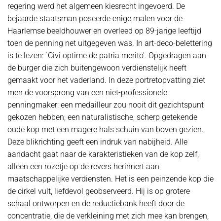
regering werd het algemeen kiesrecht ingevoerd. De
bejaarde staatsman poseerde enige malen voor de
Haarlemse beeldhouwer en overleed op 89-jarige leeftijd
toen de penning net uitgegeven was. In art-deco-belettering
is te lezen: `Civi optime de patria merito'. Opgedragen aan
de burger die zich buitengewoon verdienstelijk heeft
gemaakt voor het vaderland. In deze portretopvatting ziet
men de voorsprong van een niet-professionele
penningmaker: een medailleur zou nooit dit gezichtspunt
gekozen hebben; een naturalistische, scherp getekende
oude kop met een magere hals schuin van boven gezien.
Deze blikrichting geeft een indruk van nabijheid. Alle
aandacht gaat naar de karakteristieken van de kop zelf,
alleen een rozetje op de revers herinnert aan
maatschappelijke verdiensten. Het is een peinzende kop die
de cirkel vult, liefdevol geobserveerd. Hij is op grotere
schaal ontworpen en de reductiebank heeft door de
concentratie, die de verkleining met zich mee kan brengen,