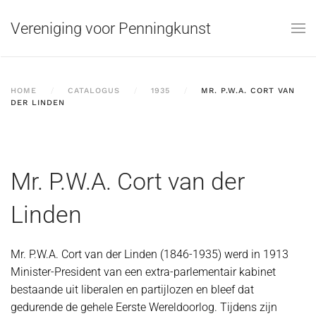
Vereniging voor Penningkunst
Skip to main content
HOME
CATALOGUS
1935
MR. P.W.A. CORT VAN
DER LINDEN
Mr. P.W.A. Cort van der
Linden
Mr. P.W.A. Cort van der Linden (1846-1935) werd in 1913
Minister-President van een extra-parlementair kabinet
bestaande uit liberalen en partijlozen en bleef dat
gedurende de gehele Eerste Wereldoorlog. Tijdens zijn